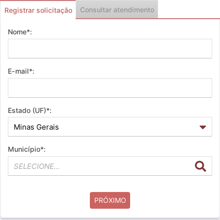
Consultar atendimento
Registrar solicitação
Nome*:
E-mail*:
Estado (UF)*:
Município*:
PRÓXIMO